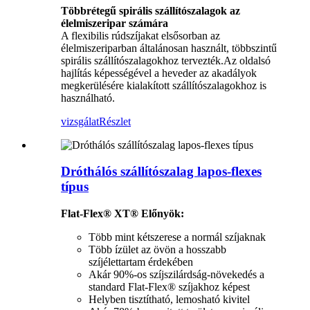
Többrétegű spirális szállítószalagok az
élelmiszeripar számára
A flexibilis rúdszíjakat elsősorban az
élelmiszeriparban általánosan használt, többszintű
spirális szállítószalagokhoz tervezték.Az oldalsó
hajlítás képességével a heveder az akadályok
megkerülésére kialakított szállítószalagokhoz is
használható.
vizsgálat
Részlet
Dróthálós szállítószalag lapos-flexes
típus
Flat-Flex® XT® Előnyök:
Több mint kétszerese a normál szíjaknak
Több ízület az övön a hosszabb
szíjélettartam érdekében
Akár 90%-os szíjszilárdság-növekedés a
standard Flat-Flex® szíjakhoz képest
Helyben tisztítható, lemosható kivitel