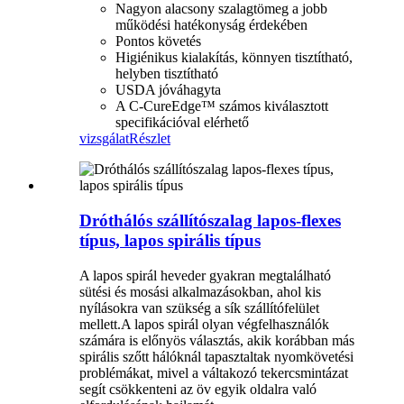
Nagyon alacsony szalagtömeg a jobb
működési hatékonyság érdekében
Pontos követés
Higiénikus kialakítás, könnyen tisztítható,
helyben tisztítható
USDA jóváhagyta
A C-CureEdge™ számos kiválasztott
specifikációval elérhető
vizsgálat
Részlet
Dróthálós szállítószalag lapos-flexes
típus, lapos spirális típus
A lapos spirál heveder gyakran megtalálható
sütési és mosási alkalmazásokban, ahol kis
nyílásokra van szükség a sík szállítófelület
mellett.A lapos spirál olyan végfelhasználók
számára is előnyös választás, akik korábban más
spirális szőtt hálóknál tapasztaltak nyomkövetési
problémákat, mivel a váltakozó tekercsmintázat
segít csökkenteni az öv egyik oldalra való