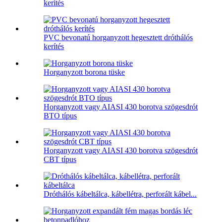
kerítés
PVC bevonatú horganyzott hegesztett dróthálós
kerítés
Horganyzott borona tüske
Horganyzott vagy AIASI 430 borotva szögesdrót
BTO típus
Horganyzott vagy AIASI 430 borotva szögesdrót
CBT típus
Dróthálós kábeltálca, kábellétra, perforált kábel...