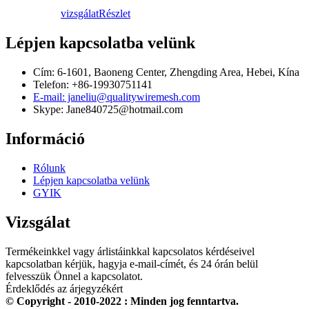
vizsgálat
Részlet
Lépjen kapcsolatba velünk
Cím: 6-1601, Baoneng Center, Zhengding Area, Hebei, Kína
Telefon: +86-19930751141
E-mail: janeliu@qualitywiremesh.com
Skype: Jane840725@hotmail.com
Információ
Rólunk
Lépjen kapcsolatba velünk
GYIK
Vizsgálat
Termékeinkkel vagy árlistáinkkal kapcsolatos kérdéseivel
kapcsolatban kérjük, hagyja e-mail-címét, és 24 órán belül
felvesszük Önnel a kapcsolatot.
Érdeklődés az árjegyzékért
© Copyright - 2010-2022 : Minden jog fenntartva.