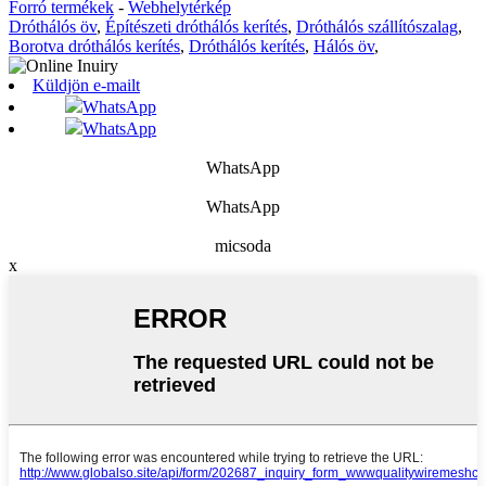
Forró termékek
-
Webhelytérkép
Dróthálós öv
,
Építészeti dróthálós kerítés
,
Dróthálós szállítószalag
,
Borotva dróthálós kerítés
,
Dróthálós kerítés
,
Hálós öv
,
Küldjön e-mailt
WhatsApp
WhatsApp
WhatsApp
WhatsApp
micsoda
x