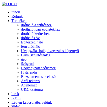
itthon
Rólunk
Termékek
drótháló a szűréshez
drótháló ipari épületekhez
drótháló kerítéshez
dróthálós öv
Építészeti háló
fém drótháló
Üvegszálas háló, üvegszálas képernyő
Gumi szállítószalag
gép
Szögrúd
Horganyzott acéllemez
H gerenda
Rozsdamentes acél cső
Acél tekercs
Acéllemez
U&C csatorna
hírek
GYIK
Lépjen kapcsolatba velünk
Videó