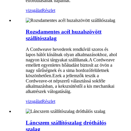
elfordulásának hajlamát.
vizsgálat
Részlet
Rozsdamentes acél huzalszövött
szállítószalag
A Cordweave hevederek rendkívül szoros és
lapos hálót kínálnak olyan alkalmazásokhoz, ahol
nagyon kicsi tárgyakat szállítanak.A Cordweave
emellett egyenletes hőátadást biztosít az övön a
nagy sűrűségnek és a sima hordozófelületnek
köszönhetően.Ezek a jellemzők teszik a
Cordweave-ot népszerű választássá sokféle
alkalmazásban, a kekszsütéstől a kis mechanikai
alkatrészek válogatásáig.
vizsgálat
Részlet
Láncszem szállítószalag dróthálós
szalag