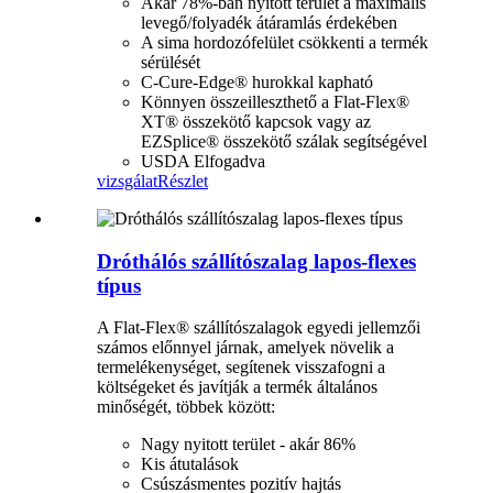
Akár 78%-ban nyitott terület a maximális
levegő/folyadék átáramlás érdekében
A sima hordozófelület csökkenti a termék
sérülését
C-Cure-Edge® hurokkal kapható
Könnyen összeilleszthető a Flat-Flex®
XT® összekötő kapcsok vagy az
EZSplice® összekötő szálak segítségével
USDA Elfogadva
vizsgálat
Részlet
Dróthálós szállítószalag lapos-flexes
típus
A Flat-Flex® szállítószalagok egyedi jellemzői
számos előnnyel járnak, amelyek növelik a
termelékenységet, segítenek visszafogni a
költségeket és javítják a termék általános
minőségét, többek között:
Nagy nyitott terület - akár 86%
Kis átutalások
Csúszásmentes pozitív hajtás