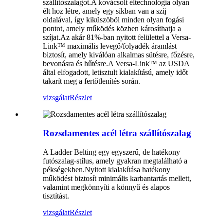
szállítószalagot.A kovácsolt éltechnológia olyan
élt hoz létre, amely egy síkban van a szíj
oldalával, így kiküszöböl minden olyan fogási
pontot, amely működés közben károsíthatja a
szíjat.Az akár 81%-ban nyitott felülettel a Versa-
Link™ maximális levegő/folyadék áramlást
biztosít, amely kiválóan alkalmas sütésre, főzésre,
bevonásra és hűtésre.A Versa-Link™ az USDA
által elfogadott, letisztult kialakítású, amely időt
takarít meg a fertőtlenítés során.
vizsgálat
Részlet
Rozsdamentes acél létra szállítószalag
A Ladder Belting egy egyszerű, de hatékony
futószalag-stílus, amely gyakran megtalálható a
pékségekben.Nyitott kialakítása hatékony
működést biztosít minimális karbantartás mellett,
valamint megkönnyíti a könnyű és alapos
tisztítást.
vizsgálat
Részlet