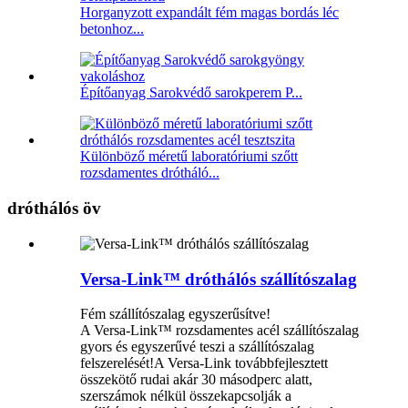
Horganyzott expandált fém magas bordás léc
betonhoz...
Építőanyag Sarokvédő sarokperem P...
Különböző méretű laboratóriumi szőtt
rozsdamentes drótháló...
dróthálós öv
Versa-Link™ dróthálós szállítószalag
Fém szállítószalag egyszerűsítve!
A Versa-Link™ rozsdamentes acél szállítószalag
gyors és egyszerűvé teszi a szállítószalag
felszerelését!A Versa-Link továbbfejlesztett
összekötő rudai akár 30 másodperc alatt,
szerszámok nélkül összekapcsolják a