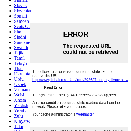
Sinhala
Slovak
Slovenian
Somali
Samoan
Scots Gaelic
Shona
Sindhi
Sundanese
Swahili
Tajik
Tamil
Telugu
Thai
Ukrainian
Urdu
Uzbek
Vietnamese
Welsh
Xhosa
Yiddish
Yoruba
Zulu
Kinyarwanda
Tatar