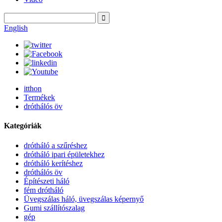
English
itthon
Termékek
dróthálós öv
Kategóriák
drótháló a szűréshez
drótháló ipari épületekhez
drótháló kerítéshez
dróthálós öv
Építészeti háló
fém drótháló
Üvegszálas háló, üvegszálas képernyő
Gumi szállítószalag
gép