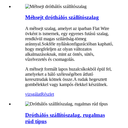
Méhsejt dróthálós szállítószalag
A méhsejt szalag, amelyet az iparban Flat Wire
övként is ismernek, egy egyenes futású szalag,
rendkívül magas szilárdság-tömeg
aránnyal.Sokféle nyíláskonfigurációban kapható,
hogy megfeleljen az olyan változatos
alkalmazásoknak, mint az öntés, sütés,
vízelvezetés és csomagolás.
A méhsejt formált lapos huzalcsíkokból épül fel,
amelyeket a háló szélességében átfutó
keresztrudak kötnek össze.A rudak hegesztett
gombélekkel vagy kampós élekkel készülnek.
vizsgálat
Részlet
Dróthálós szállítószalag, rugalmas
rúd típus