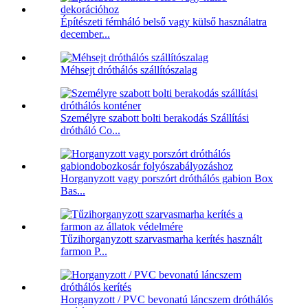
Építészeti fémháló belső vagy külső használatra
december...
Méhsejt dróthálós szállítószalag
Személyre szabott bolti berakodás Szállítási
drótháló Co...
Horganyzott vagy porszórt dróthálós gabion Box
Bas...
Tűzihorganyzott szarvasmarha kerítés használt
farmon P...
Horganyzott / PVC bevonatú láncszem dróthálós