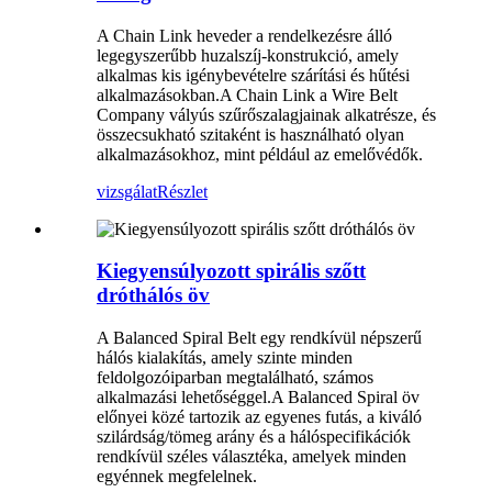
A Chain Link heveder a rendelkezésre álló
legegyszerűbb huzalszíj-konstrukció, amely
alkalmas kis igénybevételre szárítási és hűtési
alkalmazásokban.A Chain Link a Wire Belt
Company vályús szűrőszalagjainak alkatrésze, és
összecsukható szitaként is használható olyan
alkalmazásokhoz, mint például az emelővédők.
vizsgálat
Részlet
Kiegyensúlyozott spirális szőtt
dróthálós öv
A Balanced Spiral Belt egy rendkívül népszerű
hálós kialakítás, amely szinte minden
feldolgozóiparban megtalálható, számos
alkalmazási lehetőséggel.A Balanced Spiral öv
előnyei közé tartozik az egyenes futás, a kiváló
szilárdság/tömeg arány és a hálóspecifikációk
rendkívül széles választéka, amelyek minden
egyénnek megfelelnek.