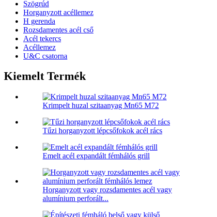
Szögrúd
Horganyzott acéllemez
H gerenda
Rozsdamentes acél cső
Acél tekercs
Acéllemez
U&C csatorna
Kiemelt Termék
Krimpelt huzal szitaanyag Mn65 M72
Tűzi horganyzott lépcsőfokok acél rács
Emelt acél expandált fémhálós grill
Horganyzott vagy rozsdamentes acél vagy
alumínium perforált...